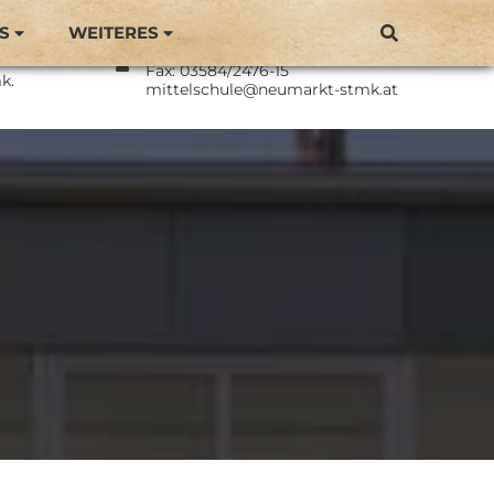
S
WEITERES
Direktor: BEd Philipp Langmaier
Neumarkt
Tel.: 03584/2476
Fax: 03584/2476-15
k.
mittelschule@neumarkt-stmk.at