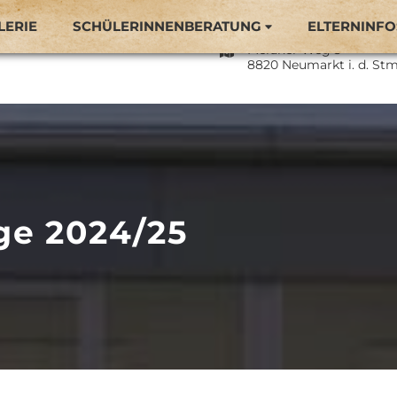
LERIE
SCHÜLERINNENBERATUNG
ELTERNINFO
Naturparkmittelschule 
Meraner Weg 3
8820 Neumarkt i. d. Stm
ge 2024/25