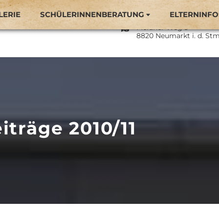
LERIE
SCHÜLERINNENBERATUNG
ELTERNINFO
Naturparkmittelschule 
Meraner Weg 3
8820 Neumarkt i. d. Stm
iträge 2010/11