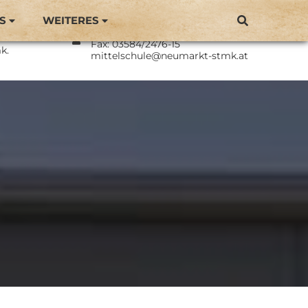
S
WEITERES
Direktor: BEd Philipp Langmaier
Neumarkt
Tel.: 03584/2476
Fax: 03584/2476-15
k.
mittelschule@neumarkt-stmk.at