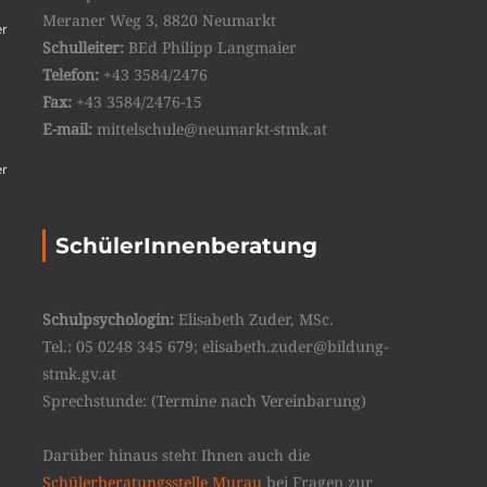
Meraner Weg 3, 8820 Neumarkt
er
Schulleiter:
BEd Philipp Langmaier
Telefon:
+43 3584/2476
Fax:
+43 3584/2476-15
E-mail:
mittelschule@neumarkt-stmk.at
er
SchülerInnenberatung
Schulpsychologin:
Elisabeth Zuder, MSc.
Tel.: 05 0248 345 679; elisabeth.zuder@bildung-
stmk.gv.at
Sprechstunde: (Termine nach Vereinbarung)
Darüber hinaus steht Ihnen auch die
Schülerberatungsstelle Murau
bei Fragen zur