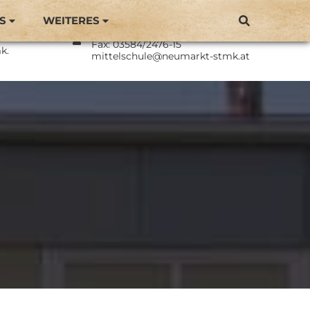
S
WEITERES
Direktor: BEd Philipp Langmaier
Neumarkt
Tel.: 03584/2476
Fax: 03584/2476-15
k.
mittelschule@neumarkt-stmk.at