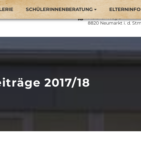
LERIE
SCHÜLERINNENBERATUNG
ELTERNINFO
Naturparkmittelschule 
Meraner Weg 3
8820 Neumarkt i. d. Stm
iträge 2017/18