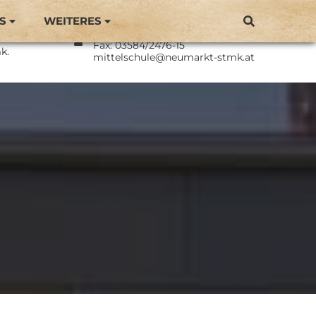
S
WEITERES
Direktor: BEd Philipp Langmaier
Neumarkt
Tel.: 03584/2476
Fax: 03584/2476-15
k.
mittelschule@neumarkt-stmk.at