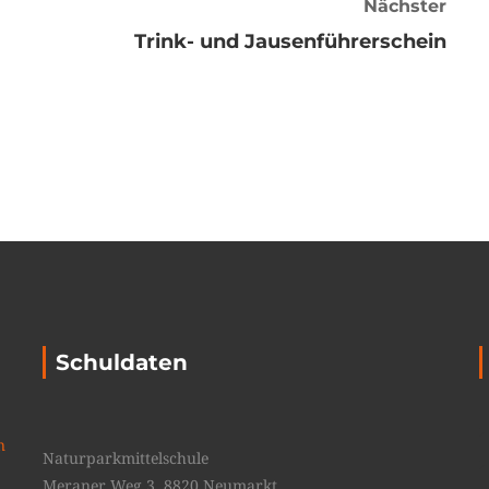
Nächster
Trink- und Jausenführerschein
Schuldaten
n
Naturparkmittelschule
Meraner Weg 3, 8820 Neumarkt