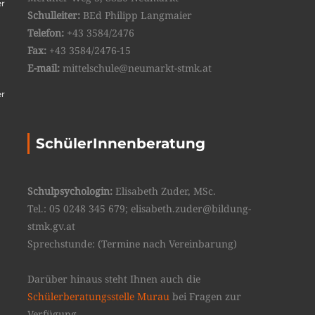
er
Schulleiter:
BEd Philipp Langmaier
Telefon:
+43 3584/2476
Fax:
+43 3584/2476-15
E-mail:
mittelschule@neumarkt-stmk.at
er
SchülerInnenberatung
Schulpsychologin:
Elisabeth Zuder, MSc.
Tel.: 05 0248 345 679; elisabeth.zuder@bildung-
stmk.gv.at
Sprechstunde: (Termine nach Vereinbarung)
Darüber hinaus steht Ihnen auch die
Schülerberatungsstelle Murau
bei Fragen zur
Verfügung.