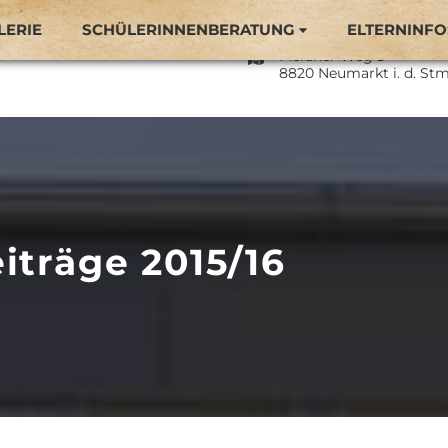
LERIE
SCHÜLERINNENBERATUNG
ELTERNINFO
Naturparkmittelschule 
Meraner Weg 3
8820 Neumarkt i. d. Stm
iträge 2015/16