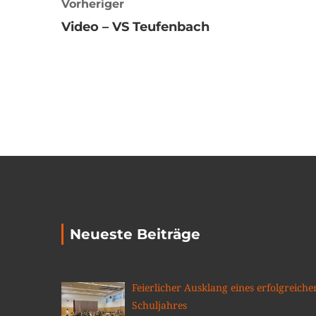
Vorheriger
Video – VS Teufenbach
Neueste Beiträge
Feierlicher Ausklang eines erfolgreiche
Schuljahres