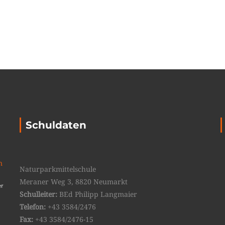
Schuldaten
n
Naturparkmittelschule
Meraner Weg 3, 8820 Neumarkt
er
Schulleiter:
BEd Philipp Langmaier
Telefon:
+43 3584/2476
Fax:
+43 3584/2476-15