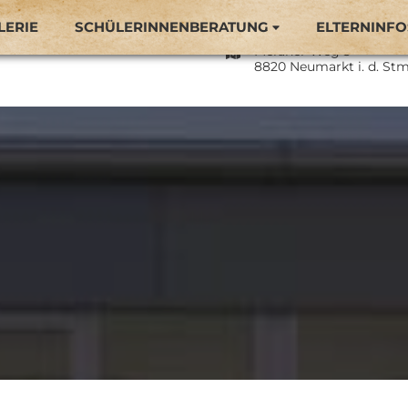
LERIE
SCHÜLERINNENBERATUNG
ELTERNINFO
Naturparkmittelschule 
Meraner Weg 3
8820 Neumarkt i. d. Stm