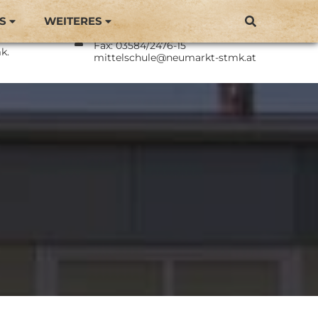
S
WEITERES
Direktor: BEd Philipp Langmaier
Neumarkt
Tel.: 03584/2476
Fax: 03584/2476-15
k.
mittelschule@neumarkt-stmk.at