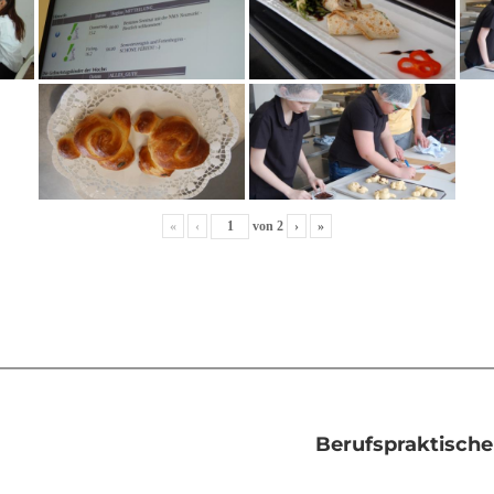
«
‹
von
2
›
»
Berufspraktische 