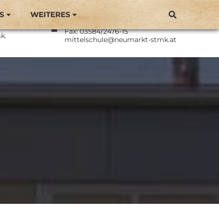
S
WEITERES
Direktor: BEd Philipp Langmaier
Neumarkt
Tel.: 03584/2476
Fax: 03584/2476-15
k.
mittelschule@neumarkt-stmk.at