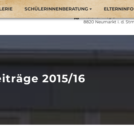
LERIE
SCHÜLERINNENBERATUNG
ELTERNINFO
Naturparkmittelschule 
Meraner Weg 3
8820 Neumarkt i. d. Stm
iträge 2015/16