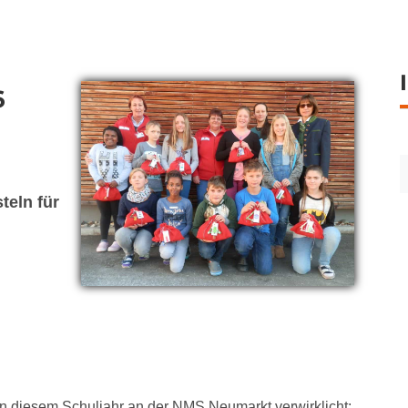
6
teln für
in diesem Schuljahr an der NMS Neumarkt verwirklicht: