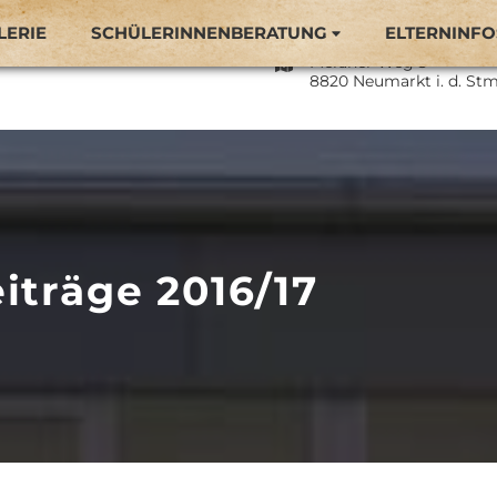
LERIE
SCHÜLERINNENBERATUNG
ELTERNINFO
Naturparkmittelschule 
Meraner Weg 3
8820 Neumarkt i. d. Stm
iträge 2016/17