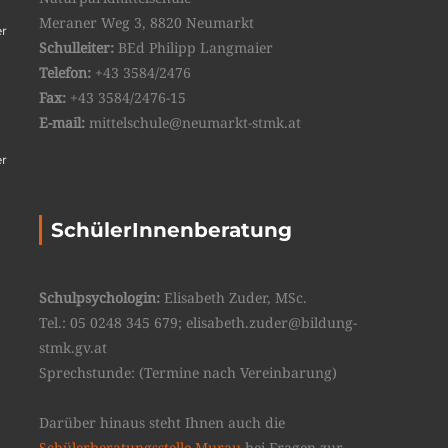
Meraner Weg 3, 8820 Neumarkt
er
Schulleiter:
BEd Philipp Langmaier
Telefon:
+43 3584/2476
Fax:
+43 3584/2476-15
E-mail:
mittelschule@neumarkt-stmk.at
er
SchülerInnenberatung
Schulpsychologin:
Elisabeth Zuder, MSc.
Tel.: 05 0248 345 679; elisabeth.zuder@bildung-
stmk.gv.at
Sprechstunde: (Termine nach Vereinbarung)
Darüber hinaus steht Ihnen auch die
Schülerberatungsstelle Murau
bei Fragen zur