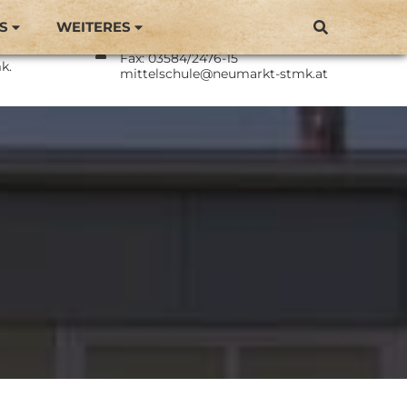
S
WEITERES
Direktor: BEd Philipp Langmaier
Neumarkt
Tel.: 03584/2476
Fax: 03584/2476-15
k.
mittelschule@neumarkt-stmk.at