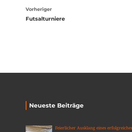
Vorheriger
Futsalturniere
Neueste Beiträge
Feierlicher Ausklang eines erfolgreiche