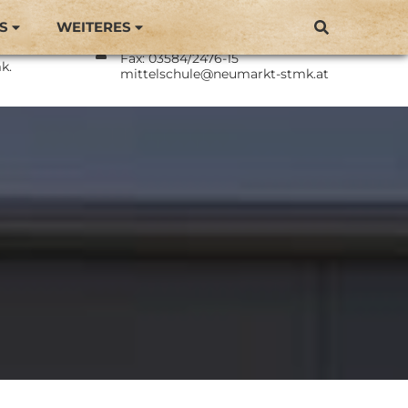
S
WEITERES
Direktor: BEd Philipp Langmaier
Neumarkt
Tel.: 03584/2476
Fax: 03584/2476-15
k.
mittelschule@neumarkt-stmk.at