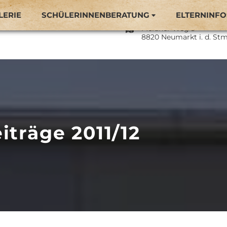
LERIE
SCHÜLERINNENBERATUNG
ELTERNINFO
Naturparkmittelschule 
Meraner Weg 3
8820 Neumarkt i. d. Stm
iträge 2011/12